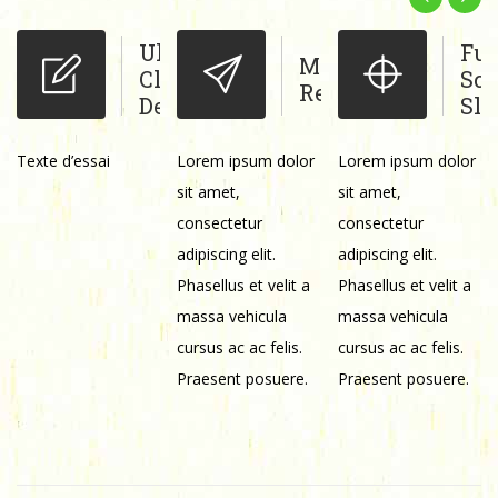
Ultra
Ful
aximized
Modern
Clean
Scr
eatures
Ready
Design
Sli
Texte d’essai
Lorem ipsum dolor
Lorem ipsum dolor
sit amet,
sit amet,
consectetur
consectetur
adipiscing elit.
adipiscing elit.
Phasellus et velit a
Phasellus et velit a
massa vehicula
massa vehicula
cursus ac ac felis.
cursus ac ac felis.
Praesent posuere.
Praesent posuere.