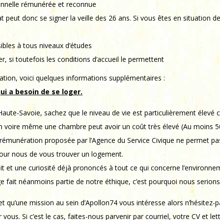
onnelle rémunérée et reconnue
rat peut donc se signer la veille des 26 ans. Si vous êtes en situatio
bles à tous niveaux d’études
, si toutefois les conditions d’accueil le permettent
ation, voici quelques informations supplémentaires :
ui a besoin de se loger.
 Haute-Savoie, sachez que le niveau de vie est particulièrement élev
on voire même une chambre peut avoir un coût très élevé (Au moins 500
a rémunération proposée par l’Agence du Service Civique ne permet pas 
e pour nous de vous trouver un logement.
 et une curiosité déjà prononcés à tout ce qui concerne l’environneme
e fait néanmoins partie de notre éthique, c’est pourquoi nous serions 
t qu’une mission au sein d’Apollon74 vous intéresse alors n’hésitez-pa
r vous. Si c’est le cas, faites-nous parvenir par courriel, votre CV et 