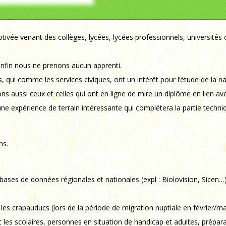
otivée venant des collèges, lycées, lycées professionnels, université
enfin nous ne prenons aucun apprenti.
qui comme les services civiques, ont un intérêt pour l’étude de la na
 aussi ceux et celles qui ont en ligne de mire un diplôme en lien avec
ne expérience de terrain intéressante qui complétera la partie techniqu
ns.
s bases de données régionales et nationales (expl : Biolovision, Sicen…
es crapauducs (lors de la période de migration nuptiale en février/ma
 les scolaires, personnes en situation de handicap et adultes, prépara