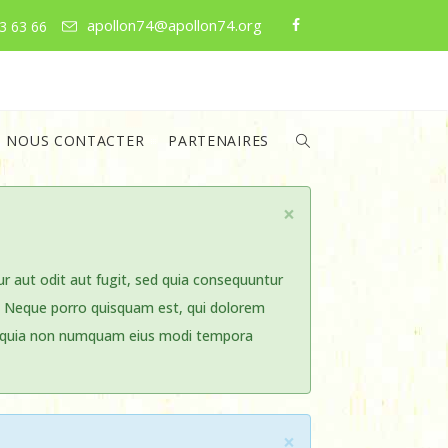
apollon74@apollon74.org
3 63 66
NOUS CONTACTER
PARTENAIRES
×
 aut odit aut fugit, sed quia consequuntur
. Neque porro quisquam est, qui dolorem
sed quia non numquam eius modi tempora
×