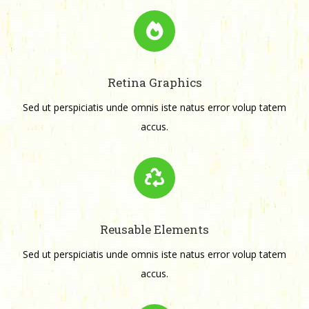
Retina Graphics
Sed ut perspiciatis unde omnis iste natus error volup tatem
accus.
Reusable Elements
Sed ut perspiciatis unde omnis iste natus error volup tatem
accus.