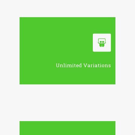
Reusable Elements
Sed ut perspiciatis unde omnis iste natus
error volup tatem accus.
Unlimited Variations
Unlimited Variations
Sed ut perspiciatis unde omnis iste natus