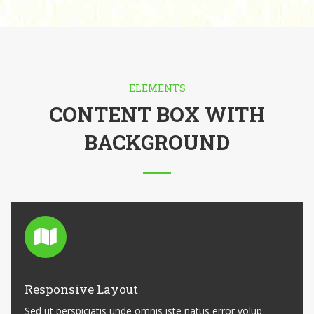
ELEMENTS
CONTENT BOX WITH
BACKGROUND
Responsive Layout
Sed ut perspiciatis unde omnis iste natus error volup