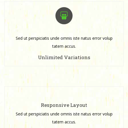
Sed ut perspiciatis unde omnis iste natus error volup
tatem accus.
Unlimited Variations
Responsive Layout
Sed ut perspiciatis unde omnis iste natus error volup
tatem accus.