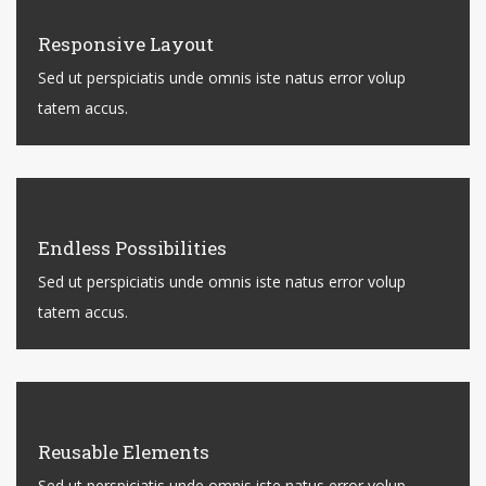
Responsive Layout
Sed ut perspiciatis unde omnis iste natus error volup
tatem accus.
Endless Possibilities
Sed ut perspiciatis unde omnis iste natus error volup
tatem accus.
Reusable Elements
Sed ut perspiciatis unde omnis iste natus error volup