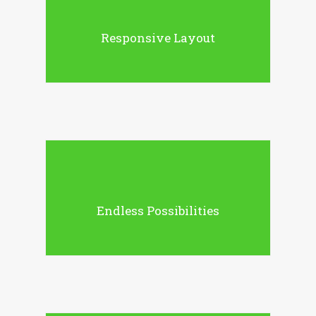
error volup tatem accus.
Responsive Layout
Responsive Layout
Sed ut perspiciatis unde omnis iste natus
error volup tatem accus.
Endless Possibilities
Endless Possibilities