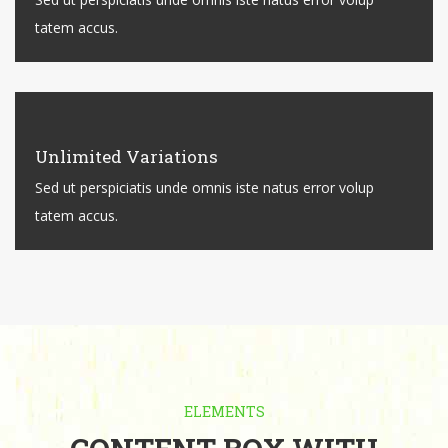
tatem accus.
Unlimited Variations
Sed ut perspiciatis unde omnis iste natus error volup
tatem accus.
ELEMENTS