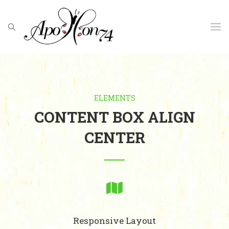
ELEMENTS
CONTENT BOX ALIGN
CENTER
Responsive Layout