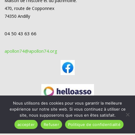
Maison de l'histoire et du patrimoine.
470, route de Copponnex
74350 Andilly
04 50 43 63 66
apollon74@apollon74.org
Nous utilisons des cookies pour vous garantir la meilleure
expérience sur notre site web. Si vous continuez à utiliser ce
site, nous supposerons que vous en êtes satisfait.
accepter
Refuser
Politique de confidentialité