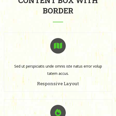
CONTENT BOX WITH
BORDER
Sed ut perspiciatis unde omnis iste natus error volup
tatem accus.
Responsive Layout