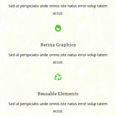
Sed ut perspiciatis unde omnis iste natus error volup tatem
accus.
Retina Graphics
Sed ut perspiciatis unde omnis iste natus error volup tatem
accus.
Reusable Elements
Sed ut perspiciatis unde omnis iste natus error volup tatem
accus.