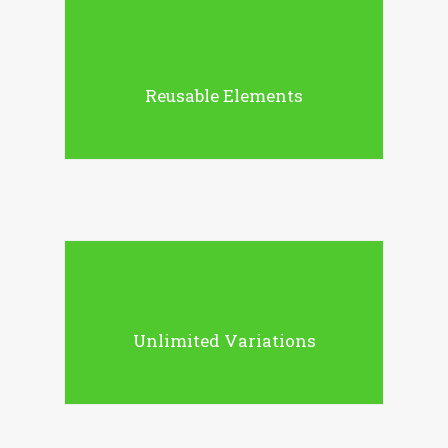
Sed ut perspiciatis unde omnis iste natus
error volup tatem accus.
Reusable Elements
Reusable Elements
Sed ut perspiciatis unde omnis iste natus
error volup tatem accus.
Unlimited Variations