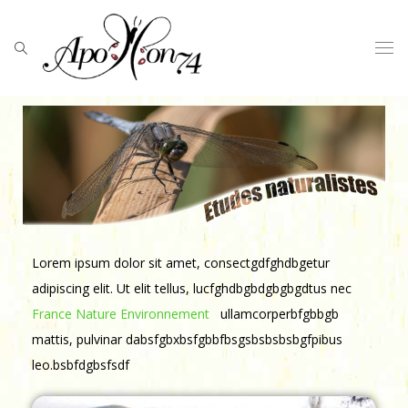
Lorem ipsum dolor sit amet, consectgdfghdbgetur
adipiscing elit. Ut elit tellus, lucfghdbgbdgbgbgdtus nec
France Nature Environnement
ullamcorperbfgbbgb
mattis, pulvinar dabsfgbxbsfgbbfbsgsbsbsbsbgfpibus
leo.bsbfdgbsfsdf